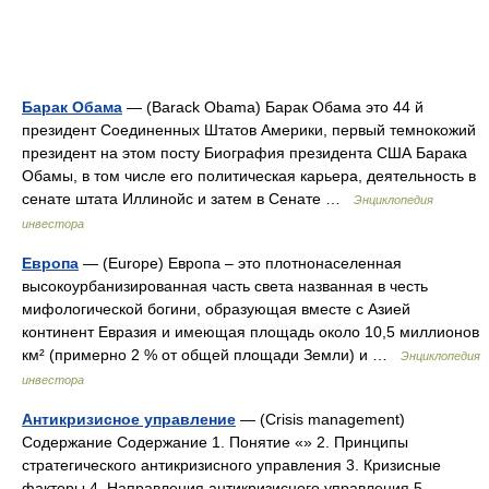
Барак Обама
— (Barack Obama) Барак Обама это 44 й
президент Соединенных Штатов Америки, первый темнокожий
президент на этом посту Биография президента США Барака
Обамы, в том числе его политическая карьера, деятельность в
сенате штата Иллинойс и затем в Сенате …
Энциклопедия
инвестора
Европа
— (Europe) Европа – это плотнонаселенная
высокоурбанизированная часть света названная в честь
мифологической богини, образующая вместе с Азией
континент Евразия и имеющая площадь около 10,5 миллионов
км² (примерно 2 % от общей площади Земли) и …
Энциклопедия
инвестора
Антикризисное управление
— (Crisis management)
Содержание Содержание 1. Понятие «» 2. Принципы
стратегического антикризисного управления 3. Кризисные
факторы 4. Направления антикризисного управления 5.